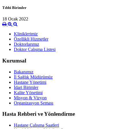
Tıbbi Birimler
18 Ocak 2022
Kliniklerimiz
Özellikli Hizmetler
Doktorlarımız
Doktor Çalışma Listesi
Kurumsal
Bakanımız
İl Sağlık Müdürümüz
Hastane Yönetimi
İdari Birimler
Kalite Yönetimi
Misyon & Vizyon
Organizasyon Şeması
Hasta Rehberi ve Yönlendirme
Hastane Çalışma Saatleri