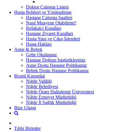
Doktor Çalışma Listesi
Hasta Rehberi ve Yönlendirme
Hastane Çalışma Saatleri
Nasıl Muayene Olabilirim?
Refakatçi Kuralları
Hastane Ziyaret Kuralları
Hasta Yatış ve Çıkış İşlemleri
Hasta Hakları
Anne & Bebek
Gebe Okulumuz
Hastane Doğum İstatistiklerimiz
Anne Dostu Hastane Politikamız
Bebek Dostu Hastane Politikamız
Resmi Kurumlar
Niğde Valiliği
Niğde Belediyesi
Niğde Ömer Halisdemir Üniversitesi
Niğde Emniyet Müdürlüğü
Niğde İl Sağlık Müdürlüğü
Bize Ulaşın
Tıbbi Birimler