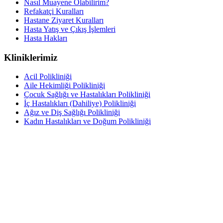
Nasıl Muayene Olabilirim?
Refakatçi Kuralları
Hastane Ziyaret Kuralları
Hasta Yatış ve Çıkış İşlemleri
Hasta Hakları
Kliniklerimiz
Acil Polikliniği
Aile Hekimliği Polikliniği
Çocuk Sağlığı ve Hastalıkları Polikliniği
İç Hastalıkları (Dahiliye) Polikliniği
Ağız ve Diş Sağlığı Polikliniği
Kadın Hastalıkları ve Doğum Polikliniği