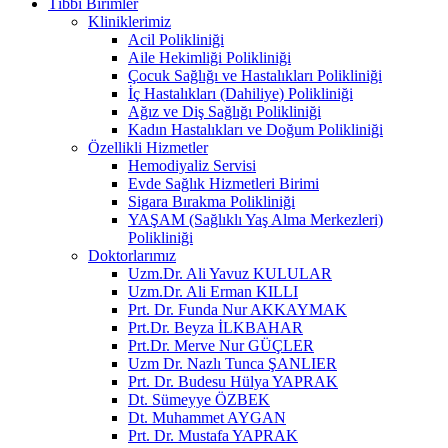
Tıbbi Birimler
Kliniklerimiz
Acil Polikliniği
Aile Hekimliği Polikliniği
Çocuk Sağlığı ve Hastalıkları Polikliniği
İç Hastalıkları (Dahiliye) Polikliniği
Ağız ve Diş Sağlığı Polikliniği
Kadın Hastalıkları ve Doğum Polikliniği
Özellikli Hizmetler
Hemodiyaliz Servisi
Evde Sağlık Hizmetleri Birimi
Sigara Bırakma Polikliniği
YAŞAM (Sağlıklı Yaş Alma Merkezleri)
Polikliniği
Doktorlarımız
Uzm.Dr. Ali Yavuz KULULAR
Uzm.Dr. Ali Erman KILLI
Prt. Dr. Funda Nur AKKAYMAK
Prt.Dr. Beyza İLKBAHAR
Prt.Dr. Merve Nur GÜÇLER
Uzm Dr. Nazlı Tunca ŞANLIER
Prt. Dr. Budesu Hülya YAPRAK
Dt. Sümeyye ÖZBEK
Dt. Muhammet AYGAN
Prt. Dr. Mustafa YAPRAK