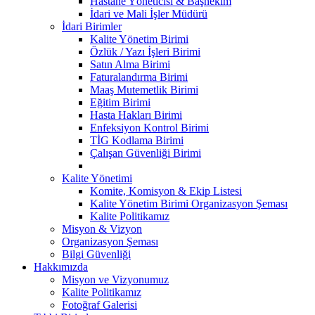
Hastane Yöneticisi & Başhekim
İdari ve Mali İşler Müdürü
İdari Birimler
Kalite Yönetim Birimi
Özlük / Yazı İşleri Birimi
Satın Alma Birimi
Faturalandırma Birimi
Maaş Mutemetlik Birimi
Eğitim Birimi
Hasta Hakları Birimi
Enfeksiyon Kontrol Birimi
TİG Kodlama Birimi
Çalışan Güvenliği Birimi
Kalite Yönetimi
Komite, Komisyon & Ekip Listesi
Kalite Yönetim Birimi Organizasyon Şeması
Kalite Politikamız
Misyon & Vizyon
Organizasyon Şeması
Bilgi Güvenliği
Hakkımızda
Misyon ve Vizyonumuz
Kalite Politikamız
Fotoğraf Galerisi