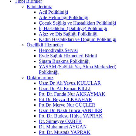
Tıbbi Birimler
Kliniklerimiz
Acil Polikliniği
Aile Hekimliği Polikliniği
Çocuk Sağlığı ve Hastalıkları Polikliniği
İç Hastalıkları (Dahiliye) Polikliniği
Ağız ve Diş Sağlığı Polikliniği
Kadın Hastalıkları ve Doğum Polikliniği
Özellikli Hizmetler
Hemodiyaliz Servisi
Evde Sağlık Hizmetleri Birimi
Sigara Bırakma Polikliniği
YAŞAM (Sağlıklı Yaş Alma Merkezleri)
Polikliniği
Doktorlarımız
Uzm.Dr. Ali Yavuz KULULAR
Uzm.Dr. Ali Erman KILLI
Prt. Dr. Funda Nur AKKAYMAK
Prt.Dr. Beyza İLKBAHAR
Prt.Dr. Merve Nur GÜÇLER
Uzm Dr. Nazlı Tunca ŞANLIER
Prt. Dr. Budesu Hülya YAPRAK
Dt. Sümeyye ÖZBEK
Dt. Muhammet AYGAN
Prt. Dr. Mustafa YAPRAK