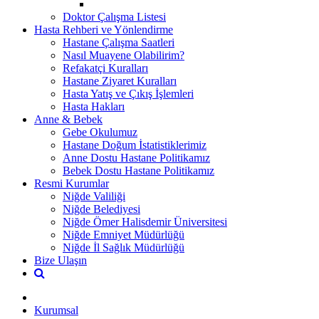
Doktor Çalışma Listesi
Hasta Rehberi ve Yönlendirme
Hastane Çalışma Saatleri
Nasıl Muayene Olabilirim?
Refakatçi Kuralları
Hastane Ziyaret Kuralları
Hasta Yatış ve Çıkış İşlemleri
Hasta Hakları
Anne & Bebek
Gebe Okulumuz
Hastane Doğum İstatistiklerimiz
Anne Dostu Hastane Politikamız
Bebek Dostu Hastane Politikamız
Resmi Kurumlar
Niğde Valiliği
Niğde Belediyesi
Niğde Ömer Halisdemir Üniversitesi
Niğde Emniyet Müdürlüğü
Niğde İl Sağlık Müdürlüğü
Bize Ulaşın
Kurumsal