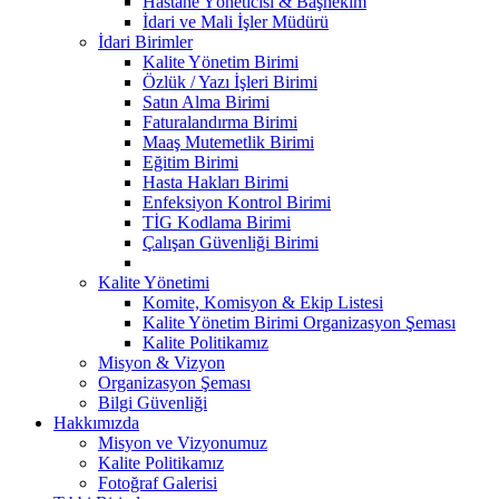
Hastane Yöneticisi & Başhekim
İdari ve Mali İşler Müdürü
İdari Birimler
Kalite Yönetim Birimi
Özlük / Yazı İşleri Birimi
Satın Alma Birimi
Faturalandırma Birimi
Maaş Mutemetlik Birimi
Eğitim Birimi
Hasta Hakları Birimi
Enfeksiyon Kontrol Birimi
TİG Kodlama Birimi
Çalışan Güvenliği Birimi
Kalite Yönetimi
Komite, Komisyon & Ekip Listesi
Kalite Yönetim Birimi Organizasyon Şeması
Kalite Politikamız
Misyon & Vizyon
Organizasyon Şeması
Bilgi Güvenliği
Hakkımızda
Misyon ve Vizyonumuz
Kalite Politikamız
Fotoğraf Galerisi