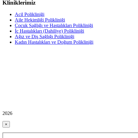
Kliniklerimiz
Acil Polikliniği
Aile Hekimliği Polikliniği
Çocuk Sağlığı ve Hastalıkları Polikliniği
İç Hastalıkları (Dahiliye) Polikliniği
Ağız ve Diş Sağlığı Polikliniği
Kadın Hastalıkları ve Doğum Polikliniği
2026
×