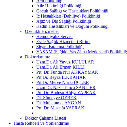
Acil Polikliniği
Aile Hekimliği Polikliniği
Çocuk Sağlığı ve Hastalıkları Polikliniği
İç Hastalıkları (Dahiliye) Polikliniği
Ağız ve Diş Sağlığı Polikliniği
Kadın Hastalıkları ve Doğum Polikliniği
Özellikli Hizmetler
Hemodiyaliz Servisi
Evde Sağlık Hizmetleri Birimi
Sigara Bırakma Polikliniği
YAŞAM (Sağlıklı Yaş Alma Merkezleri) Polikliniğ
Doktorlarımız
Uzm.Dr. Ali Yavuz KULULAR
Uzm.Dr. Ali Erman KILLI
Prt. Dr. Funda Nur AKKAYMAK
Prt.Dr. Beyza İLKBAHAR
Prt.Dr. Merve Nur GÜÇLER
Uzm Dr. Nazlı Tunca ŞANLIER
Prt. Dr. Budesu Hülya YAPRAK
Dt. Sümeyye ÖZBEK
Dt. Muhammet AYGAN
Prt. Dr. Mustafa YAPRAK
Doktor Çalışma Listesi
Hasta Rehberi ve Yönlendirme