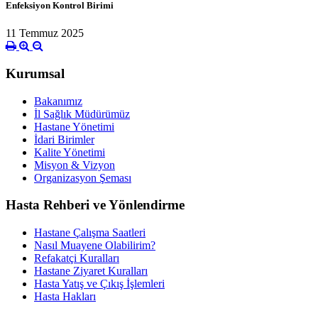
Enfeksiyon Kontrol Birimi
11 Temmuz 2025
Kurumsal
Bakanımız
İl Sağlık Müdürümüz
Hastane Yönetimi
İdari Birimler
Kalite Yönetimi
Misyon & Vizyon
Organizasyon Şeması
Hasta Rehberi ve Yönlendirme
Hastane Çalışma Saatleri
Nasıl Muayene Olabilirim?
Refakatçi Kuralları
Hastane Ziyaret Kuralları
Hasta Yatış ve Çıkış İşlemleri
Hasta Hakları