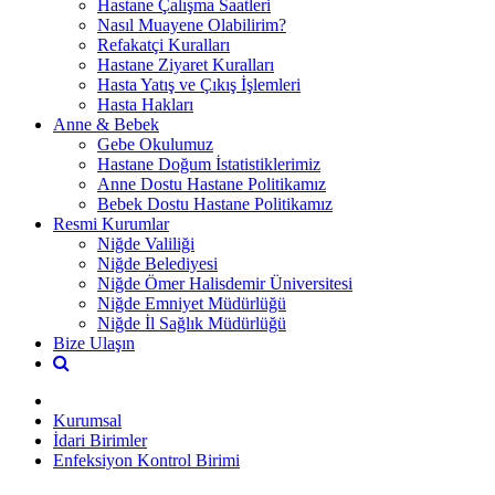
Hastane Çalışma Saatleri
Nasıl Muayene Olabilirim?
Refakatçi Kuralları
Hastane Ziyaret Kuralları
Hasta Yatış ve Çıkış İşlemleri
Hasta Hakları
Anne & Bebek
Gebe Okulumuz
Hastane Doğum İstatistiklerimiz
Anne Dostu Hastane Politikamız
Bebek Dostu Hastane Politikamız
Resmi Kurumlar
Niğde Valiliği
Niğde Belediyesi
Niğde Ömer Halisdemir Üniversitesi
Niğde Emniyet Müdürlüğü
Niğde İl Sağlık Müdürlüğü
Bize Ulaşın
Kurumsal
İdari Birimler
Enfeksiyon Kontrol Birimi