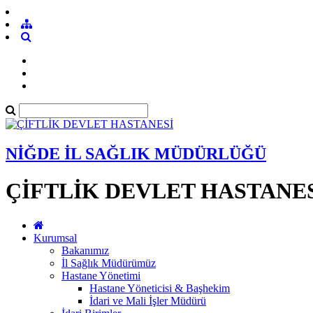
NİĞDE İL SAĞLIK MÜDÜRLÜĞÜ
ÇİFTLİK DEVLET HASTANE
Kurumsal
Bakanımız
İl Sağlık Müdürümüz
Hastane Yönetimi
Hastane Yöneticisi & Başhekim
İdari ve Mali İşler Müdürü