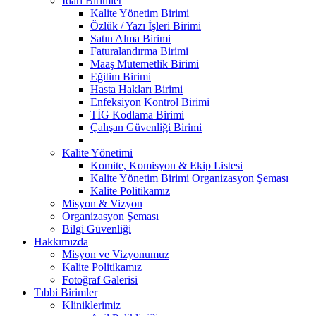
İdari Birimler
Kalite Yönetim Birimi
Özlük / Yazı İşleri Birimi
Satın Alma Birimi
Faturalandırma Birimi
Maaş Mutemetlik Birimi
Eğitim Birimi
Hasta Hakları Birimi
Enfeksiyon Kontrol Birimi
TİG Kodlama Birimi
Çalışan Güvenliği Birimi
Kalite Yönetimi
Komite, Komisyon & Ekip Listesi
Kalite Yönetim Birimi Organizasyon Şeması
Kalite Politikamız
Misyon & Vizyon
Organizasyon Şeması
Bilgi Güvenliği
Hakkımızda
Misyon ve Vizyonumuz
Kalite Politikamız
Fotoğraf Galerisi
Tıbbi Birimler
Kliniklerimiz