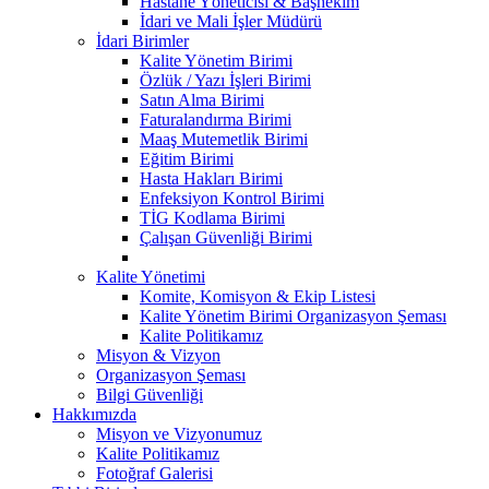
Hastane Yöneticisi & Başhekim
İdari ve Mali İşler Müdürü
İdari Birimler
Kalite Yönetim Birimi
Özlük / Yazı İşleri Birimi
Satın Alma Birimi
Faturalandırma Birimi
Maaş Mutemetlik Birimi
Eğitim Birimi
Hasta Hakları Birimi
Enfeksiyon Kontrol Birimi
TİG Kodlama Birimi
Çalışan Güvenliği Birimi
Kalite Yönetimi
Komite, Komisyon & Ekip Listesi
Kalite Yönetim Birimi Organizasyon Şeması
Kalite Politikamız
Misyon & Vizyon
Organizasyon Şeması
Bilgi Güvenliği
Hakkımızda
Misyon ve Vizyonumuz
Kalite Politikamız
Fotoğraf Galerisi