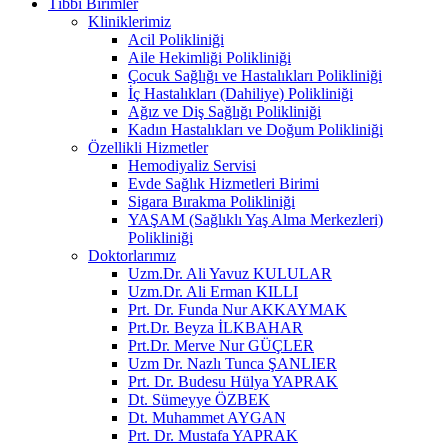
Tıbbi Birimler
Kliniklerimiz
Acil Polikliniği
Aile Hekimliği Polikliniği
Çocuk Sağlığı ve Hastalıkları Polikliniği
İç Hastalıkları (Dahiliye) Polikliniği
Ağız ve Diş Sağlığı Polikliniği
Kadın Hastalıkları ve Doğum Polikliniği
Özellikli Hizmetler
Hemodiyaliz Servisi
Evde Sağlık Hizmetleri Birimi
Sigara Bırakma Polikliniği
YAŞAM (Sağlıklı Yaş Alma Merkezleri)
Polikliniği
Doktorlarımız
Uzm.Dr. Ali Yavuz KULULAR
Uzm.Dr. Ali Erman KILLI
Prt. Dr. Funda Nur AKKAYMAK
Prt.Dr. Beyza İLKBAHAR
Prt.Dr. Merve Nur GÜÇLER
Uzm Dr. Nazlı Tunca ŞANLIER
Prt. Dr. Budesu Hülya YAPRAK
Dt. Sümeyye ÖZBEK
Dt. Muhammet AYGAN
Prt. Dr. Mustafa YAPRAK