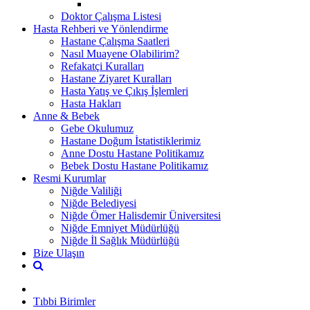
Doktor Çalışma Listesi
Hasta Rehberi ve Yönlendirme
Hastane Çalışma Saatleri
Nasıl Muayene Olabilirim?
Refakatçi Kuralları
Hastane Ziyaret Kuralları
Hasta Yatış ve Çıkış İşlemleri
Hasta Hakları
Anne & Bebek
Gebe Okulumuz
Hastane Doğum İstatistiklerimiz
Anne Dostu Hastane Politikamız
Bebek Dostu Hastane Politikamız
Resmi Kurumlar
Niğde Valiliği
Niğde Belediyesi
Niğde Ömer Halisdemir Üniversitesi
Niğde Emniyet Müdürlüğü
Niğde İl Sağlık Müdürlüğü
Bize Ulaşın
Tıbbi Birimler