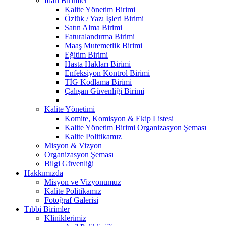
İdari Birimler
Kalite Yönetim Birimi
Özlük / Yazı İşleri Birimi
Satın Alma Birimi
Faturalandırma Birimi
Maaş Mutemetlik Birimi
Eğitim Birimi
Hasta Hakları Birimi
Enfeksiyon Kontrol Birimi
TİG Kodlama Birimi
Çalışan Güvenliği Birimi
Kalite Yönetimi
Komite, Komisyon & Ekip Listesi
Kalite Yönetim Birimi Organizasyon Şeması
Kalite Politikamız
Misyon & Vizyon
Organizasyon Şeması
Bilgi Güvenliği
Hakkımızda
Misyon ve Vizyonumuz
Kalite Politikamız
Fotoğraf Galerisi
Tıbbi Birimler
Kliniklerimiz