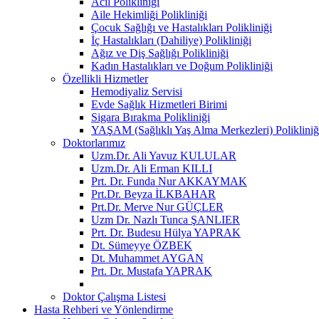
Acil Polikliniği
Aile Hekimliği Polikliniği
Çocuk Sağlığı ve Hastalıkları Polikliniği
İç Hastalıkları (Dahiliye) Polikliniği
Ağız ve Diş Sağlığı Polikliniği
Kadın Hastalıkları ve Doğum Polikliniği
Özellikli Hizmetler
Hemodiyaliz Servisi
Evde Sağlık Hizmetleri Birimi
Sigara Bırakma Polikliniği
YAŞAM (Sağlıklı Yaş Alma Merkezleri) Polikliniğ
Doktorlarımız
Uzm.Dr. Ali Yavuz KULULAR
Uzm.Dr. Ali Erman KILLI
Prt. Dr. Funda Nur AKKAYMAK
Prt.Dr. Beyza İLKBAHAR
Prt.Dr. Merve Nur GÜÇLER
Uzm Dr. Nazlı Tunca ŞANLIER
Prt. Dr. Budesu Hülya YAPRAK
Dt. Sümeyye ÖZBEK
Dt. Muhammet AYGAN
Prt. Dr. Mustafa YAPRAK
Doktor Çalışma Listesi
Hasta Rehberi ve Yönlendirme