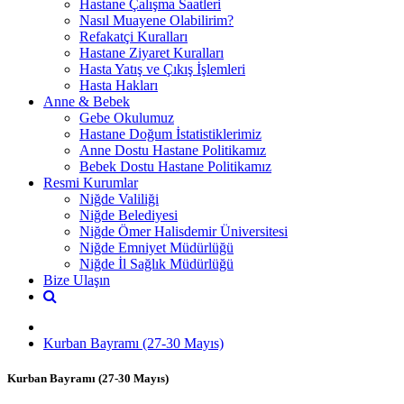
Hastane Çalışma Saatleri
Nasıl Muayene Olabilirim?
Refakatçi Kuralları
Hastane Ziyaret Kuralları
Hasta Yatış ve Çıkış İşlemleri
Hasta Hakları
Anne & Bebek
Gebe Okulumuz
Hastane Doğum İstatistiklerimiz
Anne Dostu Hastane Politikamız
Bebek Dostu Hastane Politikamız
Resmi Kurumlar
Niğde Valiliği
Niğde Belediyesi
Niğde Ömer Halisdemir Üniversitesi
Niğde Emniyet Müdürlüğü
Niğde İl Sağlık Müdürlüğü
Bize Ulaşın
Kurban Bayramı (27-30 Mayıs)
Kurban Bayramı (27-30 Mayıs)