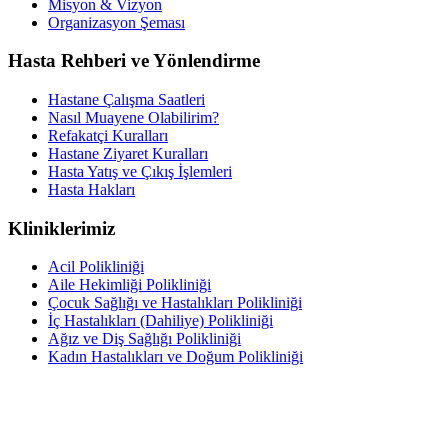
Misyon & Vizyon
Organizasyon Şeması
Hasta Rehberi ve Yönlendirme
Hastane Çalışma Saatleri
Nasıl Muayene Olabilirim?
Refakatçi Kuralları
Hastane Ziyaret Kuralları
Hasta Yatış ve Çıkış İşlemleri
Hasta Hakları
Kliniklerimiz
Acil Polikliniği
Aile Hekimliği Polikliniği
Çocuk Sağlığı ve Hastalıkları Polikliniği
İç Hastalıkları (Dahiliye) Polikliniği
Ağız ve Diş Sağlığı Polikliniği
Kadın Hastalıkları ve Doğum Polikliniği